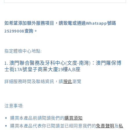
如希望添加額外服務項目，請致電或通過Whatsapp號碼
25299008查詢。
指定體檢中心地點:
1. 澳門聯合醫務及牙科中心(文度-南灣)：澳門羅保博
士街17A號皇子商業大廈19樓A,B座
詳細服務時間及聯絡資訊，請
按此
瀏覽
注意事項:
購買本產品前請閱讀我們的
購買須知
購買本產品代表你已閱讀並已經同意我們的
免責聲明
及
私