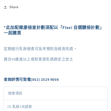
門)
門)
Share
(SCH-
(SCH-
ANN-
ANN-
06155)
06155)
*此加配健康檢查計劃須配以「Flexi 自選體檢計劃」
數
數
一起購買
量
量
減
增
少
加
定期進行乳房檢查可及早預防及檢測乳癌。
適合40歲或以上或有家族乳癌病史之女士
查詢詳情可致電(852) 2529 9008
檢查項目
2D 乳房X光造影