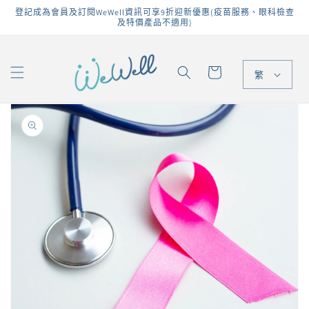
跳至內
登記成為會員及訂閱WeWell資訊可享9折迎新優惠(疫苗服務、眼科檢查
容
及特價產品不適用)
購
物
繁
車
略過產
品資訊
開
啟
圖
庫
檢
視
中