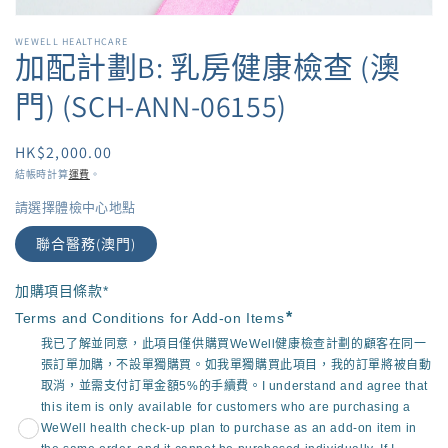
的
多
媒
WEWELL HEALTHCARE
加配計劃B: 乳房健康檢查 (澳
體
檔
門) (SCH-ANN-06155)
案
1
定
HK$2,000.00
價
結帳時計算
運費
。
請選擇體檢中心地點
聯合醫務(澳門)
加購項目條款*

*
Terms and Conditions for Add-on Items
我已了解並同意，此項目僅供購買WeWell健康檢查計劃的顧客在同一
張訂單加購，不設單獨購買。如我單獨購買此項目，我的訂單將被自動
取消，並需支付訂單金額5%的手續費。I understand and agree that
this item is only available for customers who are purchasing a
WeWell health check-up plan to purchase as an add-on item in