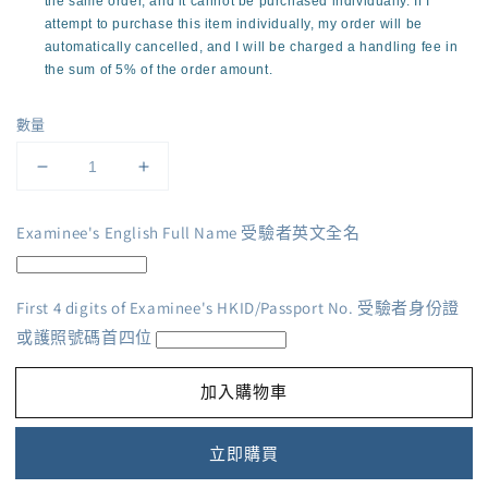
the same order, and it cannot be purchased individually. If I
attempt to purchase this item individually, my order will be
automatically cancelled, and I will be charged a handling fee in
the sum of 5% of the order amount.
數量
加
加
配
配
Examinee's English Full Name 受驗者英文全名
計
計
劃
劃
B:
B:
First 4 digits of Examinee's HKID/Passport No. 受驗者身份證
乳
乳
或護照號碼首四位
房
房
健
健
加入購物車
康
康
檢
檢
立即購買
查
查
(澳
(澳