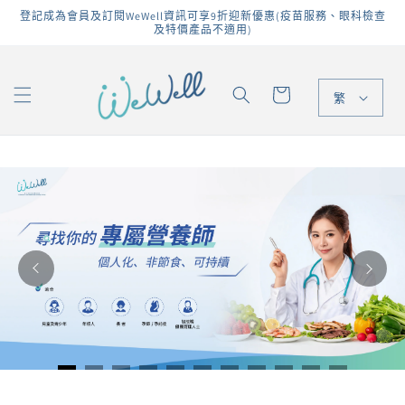
跳至內
登記成為會員及訂閱WeWell資訊可享9折迎新優惠(疫苗服務、眼科檢查
容
及特價產品不適用)
購
物
繁
車