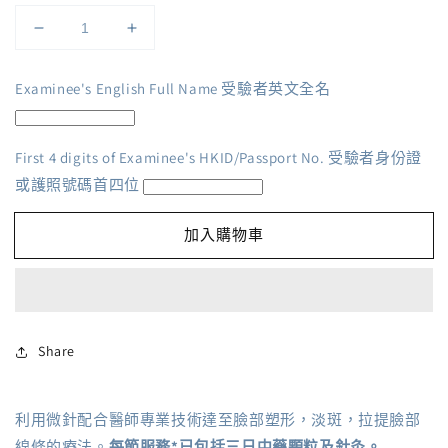
中
中
醫
醫
Examinee's English Full Name 受驗者英文全名
美
美
顏
顏
針
針
First 4 digits of Examinee's HKID/Passport No. 受驗者身份證
（單
（單
或護照號碼首四位
次）
次）
(SCH-
(SCH-
加入購物車
TCM-
TCM-
00014)
00014)
數
數
量
量
減
增
Share
少
加
利用微針配合醫師專業技術達至臉部塑形，淡斑，拉提臉部
線條的療法。
每節服務*已包括三日中藥顆粒及針灸。