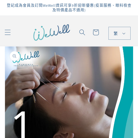
跳至內
登記成為會員及訂閱WeWell資訊可享9折迎新優惠(疫苗服務、眼科檢查
容
及特價產品不適用)
購
物
繁
車
略過產
品資訊
開
啟
圖
庫
檢