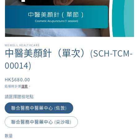
視
中
的
多
媒
體
檔
WEWELL HEALTHCARE
案
中醫美顏針（單次）(SCH-TCM-
1
00014)
定
HK$680.00
價
結帳時計算
運費
。
請選擇體檢地點
聯合醫務中醫藥中心 (佐敦)
聯合醫務中醫藥中心 (尖沙咀)
數量